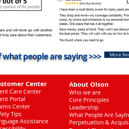
 what people are saying >>>
More Re
ustomer Center
About Olson
ient Care Center
Who we are
ient Portal
Core Principles
aims Center
Leadership
fety Tips
What People Are Sayi
nguage Assistance
Perpetuation & Acquis
cessibility