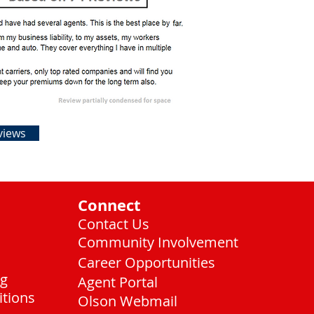
views
Connect
Contact Us
Community Involvement
Career Opportunities
ng
Agent Portal
itions
Olson Webmail