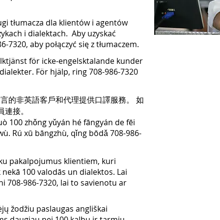
gi tłumacza dla klientów i agentów
ykach i dialektach. Aby uzyskać
-7320, aby połączyć się z tłumaczem.
ktjänst för icke-engelsktalande kunder
ialekter. För hjälp, ring 708-986-7320
方言的非英語客戶和代理提供口譯服務。 如
譯員連接。
uò 100 zhǒng yǔyán hé fāngyán de fēi
úwù. Rú xū bāngzhù, qǐng bōdǎ 708-986-
ku pakalpojumus klientiem, kuri
 nekā 100 valodās un dialektos. Lai
i 708-986-7320, lai to savienotu ar
jų žodžiu paslaugas angliškai
s daugiau nei 100 kalbų ir tarmių.