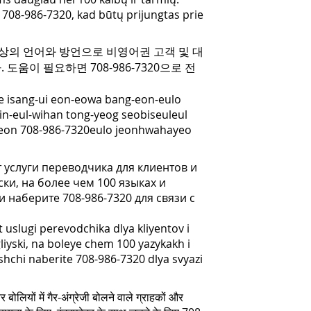
 708-986-7320, kad būtų prijungtas prie
0 개 이상의 언어와 방언으로 비영어권 고객 및 대
움이 필요하면 708-986-7320으로 전
e isang-ui eon-eowa bang-eon-eulo
n-eul-wihan tong-yeog seobiseuleul
yeon 708-986-7320eulo jeonhwahayeo
т услуги переводчика для клиентов и
ки, на более чем 100 языках и
 наберите 708-986-7320 для связи с
uslugi perevodchika dlya kliyentov i
iyski, na boleye chem 100 yazykakh i
hchi naberite 708-986-7320 dlya svyazi
ोलियों में गैर-अंग्रेजी बोलने वाले ग्राहकों और