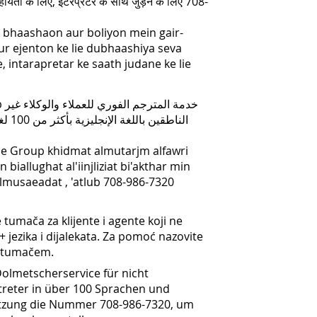
सहायता के लिए, इंटरप्रेटर के साथ जुड़ने के लिए 708-
k bhaashaon aur boliyon mein gair-
r ejenton ke lie dubhaashiya seva
, intarapretar ke saath judane ke lie
الناط
 Group khidmat almutarjm alfawri
 biallughat al'iinjliziat bi'akthar min
 almusaeadat , 'atlub 708-986-7320
umača za klijente i agente koji ne
+ jezika i dijalekata. Za pomoć nazovite
s tumačem.
olmetscherservice für nicht
reter in über 100 Sprachen und
ützung die Nummer 708-986-7320, um