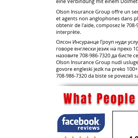
eine Verbindung mit einem Dolmets
Olson Insurance Group offre un serv
et agents non anglophones dans plu
obtenir de l'aide, composez le 708
interprète.
Олсон Инсуранце Гроуп нуди услуг
говоре енглески језик на преко 10
назовите 708-986-7320 да бисте с
Olson Insurance Group nudi usluge t
govore engleski jezik na preko 100+ 
708-986-7320 da biste se povezali 
What People 