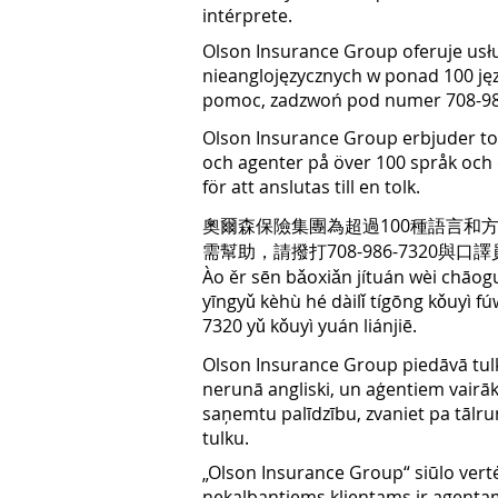
intérprete.
Olson Insurance Group oferuje usłu
nieanglojęzycznych w ponad 100 jęz
pomoc, zadzwoń pod numer 708-986
Olson Insurance Group erbjuder tol
och agenter på över 100 språk och d
för att anslutas till en tolk.
奧爾森保險集團為超過100種語言和
需幫助，請撥打708-986-7320與口
Ào ěr sēn bǎoxiǎn jítuán wèi chāog
yīngyǔ kèhù hé dàilǐ tígōng kǒuyì f
7320 yǔ kǒuyì yuán liánjiē.
Olson Insurance Group piedāvā tul
nerunā angliski, un aģentiem vairāk
saņemtu palīdzību, zvaniet pa tālrun
tulku.
„Olson Insurance Group“ siūlo vertė
nekalbantiems klientams ir agentam