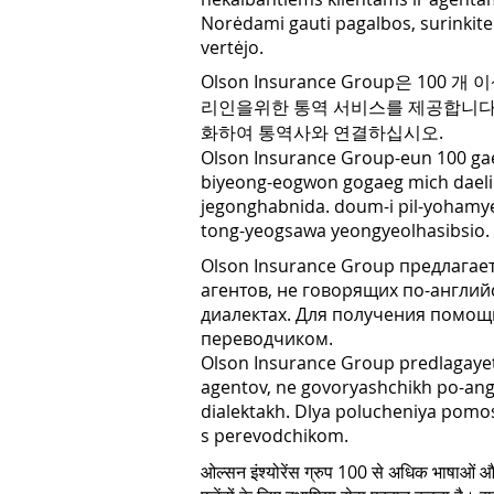
Norėdami gauti pagalbos, surinkite
vertėjo.
Olson Insurance Group은 10
리인을위한 통역 서비스를 제공합니다. 도
화하여 통역사와 연결하십시오.
Olson Insurance Group-eun 100 ga
biyeong-eogwon gogaeg mich daelii
jegonghabnida. doum-i pil-yoham
tong-yeogsawa yeongyeolhasibsio.
Olson Insurance Group предлагае
агентов, не говорящих по-английс
диалектах. Для получения помощи
переводчиком.
Olson Insurance Group predlagayet 
agentov, ne govoryashchikh po-angl
dialektakh. Dlya polucheniya pomos
s perevodchikom.
ओल्सन इंश्योरेंस ग्रुप 100 से अधिक भाषाओं और ब