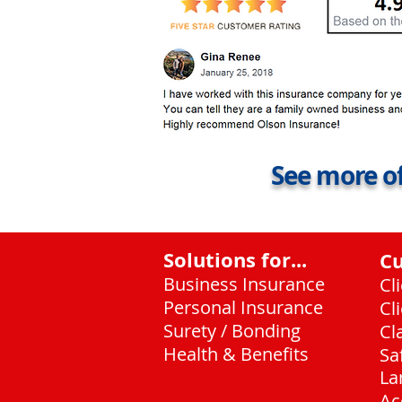
See more of
Solutions for...
C
Business Insurance
Cl
Personal Insurance
Cl
Surety / Bonding
Cl
Health & Benefits
Sa
La
Ac