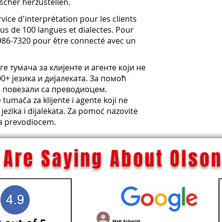
cher herzustellen.
ice d'interprétation pour les clients
s de 100 langues et dialectes. Pour
-986-7320 pour être connecté avec un
е тумача за клијенте и агенте који не
0+ језика и дијалеката. За помоћ
е повезали са преводиоцем.
umača za klijente i agente koji ne
jezika i dijalekata. Za pomoć nazovite
sa prevodiocem.
Are Saying About Olson